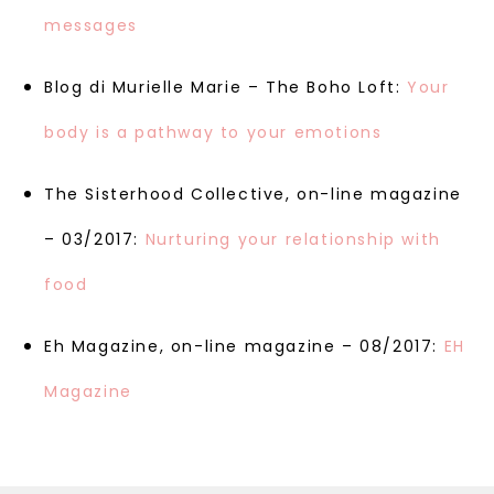
messages
Blog di Murielle Marie – The Boho Loft:
Your
body is a pathway to your emotions
The Sisterhood Collective, on-line magazine
– 03/2017:
Nurturing your relationship with
food
Eh Magazine, on-line magazine – 08/2017:
EH
Magazine