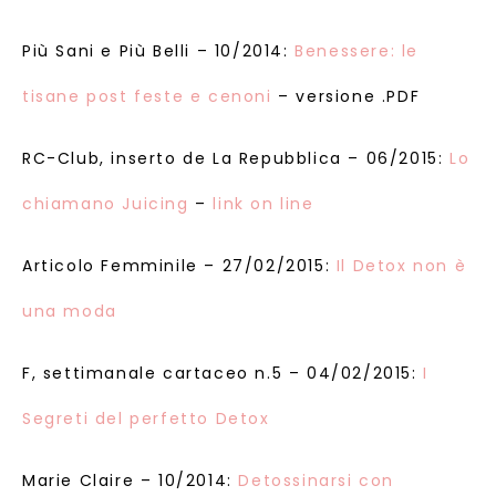
Più Sani e Più Belli – 10/2014:
Benessere: le
tisane post feste e cenoni
– versione .PDF
RC-Club, inserto de La Repubblica – 06/2015:
Lo
chiamano Juicing
–
link on line
Articolo Femminile – 27/02/2015:
Il Detox non è
una moda
F, settimanale cartaceo n.5 – 04/02/2015:
I
Segreti del perfetto Detox
Marie Claire – 10/2014:
Detossinarsi con