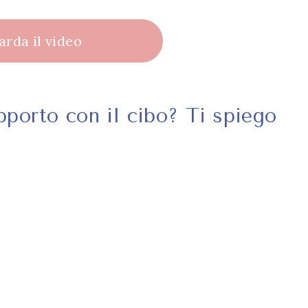
rda il video
apporto con il cibo? Ti spiego
: